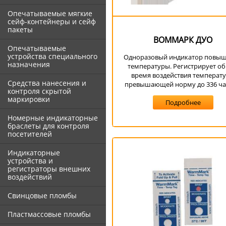
Опечатываемые мягкие
сейф-контейнеры и сейф
пакеты
ВОММАРК ДУО
Опечатываемые
устройства специального
Одноразовый индикатор повы
назначения
температуры. Регистрирует о
время воздействия температ
Средства нанесения и
превышающей норму до 336 час
контроля скрытой
маркировки
Подробнее
Номерные индикаторные
браслеты для контроля
посетителей
Индикаторные
устройства и
регистраторы внешних
воздействий
Свинцовые пломбы
Пластмассовые пломбы