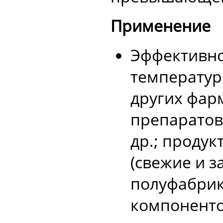
Применение
Эффективно
температур
других фар
препаратов
др.; проду
(свежие и 
полуфабрика
компоненто