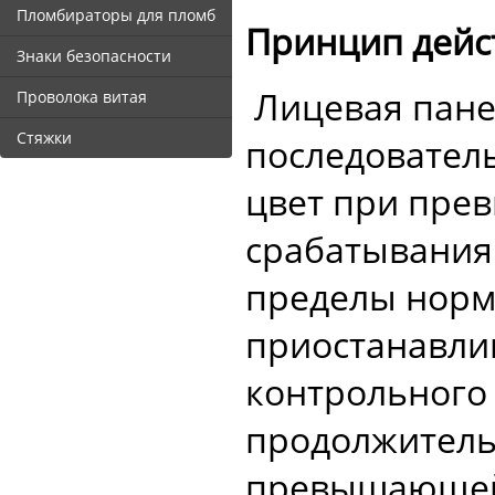
Пломбираторы для пломб
Принцип дейс
Знаки безопасности
Лицевая панел
Проволока витая
Стяжки
последовател
цвет при пре
срабатывания.
пределы норм
приостанавли
контрольного
продолжитель
превышающей