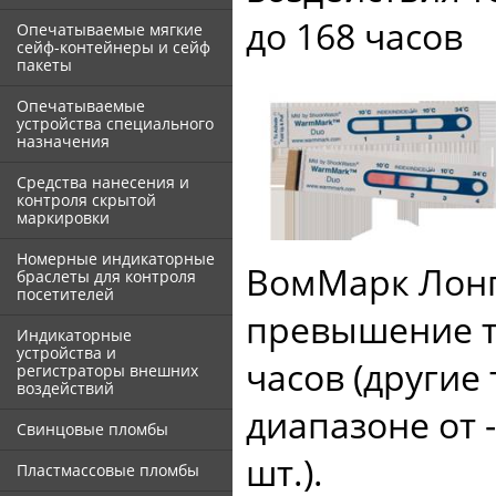
до 168 часов
Опечатываемые мягкие
сейф-контейнеры и сейф
пакеты
Опечатываемые
устройства специального
назначения
Средства нанесения и
контроля скрытой
маркировки
Номерные индикаторные
ВомМарк Лонг
браслеты для контроля
посетителей
превышение т
Индикаторные
устройства и
часов (другие
регистраторы внешних
воздействий
диапазоне от -
Свинцовые пломбы
шт.).
Пластмассовые пломбы