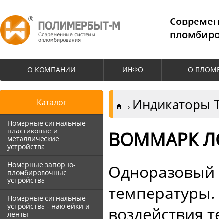
Cовремен
пломбиро
О КОМПАНИИ
ИНФО
О ПЛОМ
Индикаторы 
Каталог
Номерные сигнальные
пластиковые и
ВОММАРК Л
металлические
устройства
Номерные запорно-
Одноразовый
пломбировочные
устройства
температуры.
Номерные сигнальные
устройства - наклейки и
воздействия 
ленты