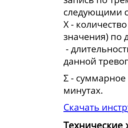
следующими 
Х - количеств
значения) по 
- длительнос
данной тревог
Σ - суммарное
минутах.
Скачать инст
Технические 