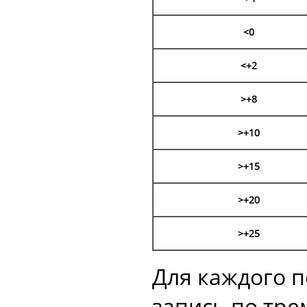
<
0
<
+2
>
+8
>
+10
>
+15
>
+20
>
+25
Для каждого п
запись по тр