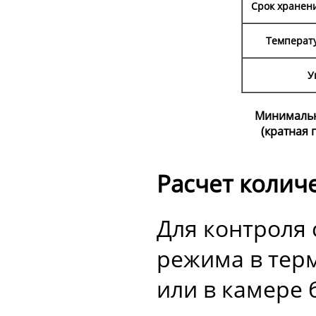
Срок хранен
Температу
У
Минимальн
(кратная 
Расчет колич
Для контроля
режима в тер
или в камере 