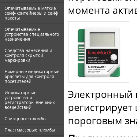
момента акти
Опечатываемые мягкие
сейф-контейнеры и сейф
пакеты
Опечатываемые
устройства специального
назначения
Средства нанесения и
контроля скрытой
маркировки
Номерные индикаторные
браслеты для контроля
посетителей
Электронный 
Индикаторные
устройства и
регистраторы внешних
регистрирует
воздействий
пороговым зн
Свинцовые пломбы
Пластмассовые пломбы