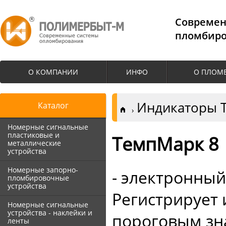
Cовремен
пломбиро
О КОМПАНИИ
ИНФО
О ПЛОМ
Индикаторы 
Каталог
Номерные сигнальные
пластиковые и
ТемпМарк 8
металлические
устройства
Номерные запорно-
- электронны
пломбировочные
устройства
Регистрирует 
Номерные сигнальные
устройства - наклейки и
пороговым зна
ленты