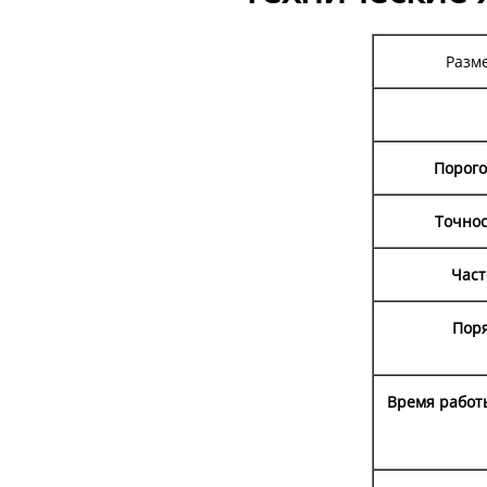
Разм
Порого
Точнос
Част
Пор
Время работ