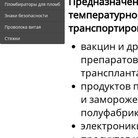
Предназначен
Пломбираторы для пломб
температурно
Знаки безопасности
транспортиро
Проволока витая
Стяжки
вакцин и д
препаратов
транспланта
продуктов 
и замороже
полуфабрика
электроник