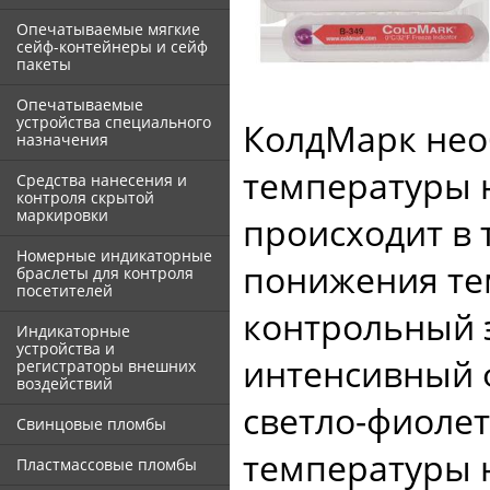
Опечатываемые мягкие
сейф-контейнеры и сейф
пакеты
Опечатываемые
устройства специального
КолдМарк нео
назначения
температуры 
Средства нанесения и
контроля скрытой
маркировки
происходит в 
Номерные индикаторные
понижения те
браслеты для контроля
посетителей
контрольный 
Индикаторные
устройства и
интенсивный 
регистраторы внешних
воздействий
светло-фиолет
Свинцовые пломбы
температуры 
Пластмассовые пломбы