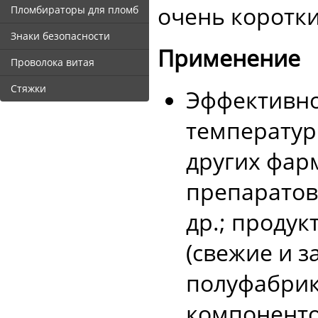
очень коротки
Пломбираторы для пломб
Знаки безопасности
Применение
Проволока витая
Стяжки
Эффективно
температур
других фар
препаратов
др.; проду
(свежие и 
полуфабрика
компоненто