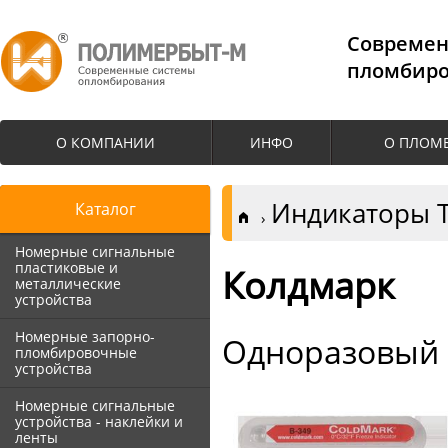
Cовремен
пломбиро
О КОМПАНИИ
ИНФО
О ПЛОМ
Индикаторы 
Каталог
Номерные сигнальные
пластиковые и
Колдмарк
металлические
устройства
Номерные запорно-
Одноразовый 
пломбировочные
устройства
Номерные сигнальные
устройства - наклейки и
ленты