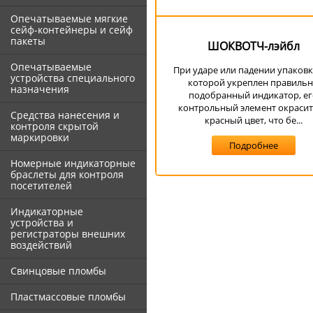
Опечатываемые мягкие
сейф-контейнеры и сейф
пакеты
ШОКВОТЧ-лэйбл
Опечатываемые
При ударе или падении упаковк
устройства специального
которой укреплен правиль
назначения
подобранный индикатор, ег
контрольный элемент окрасит
Средства нанесения и
красный цвет, что бе...
контроля скрытой
маркировки
Подробнее
Номерные индикаторные
браслеты для контроля
посетителей
Индикаторные
устройства и
регистраторы внешних
воздействий
Свинцовые пломбы
Пластмассовые пломбы