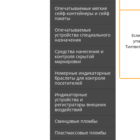
Опечатываемые мягкие
сейф-контейнеры и сейф
пакеты
Опечатываемые
устройства специального
Есл
назначения
упа
Тилтвот
Средства нанесения и
контроля скрытой
маркировки
Номерные индикаторные
браслеты для контроля
посетителей
Индикаторные
устройства и
регистраторы внешних
воздействий
Свинцовые пломбы
Пластмассовые пломбы