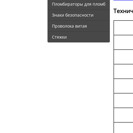
Пломбираторы для пломб
Технич
Знаки безопасности
Проволока витая
Стяжки