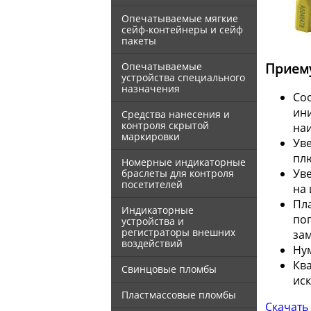
Опечатываемые мягкие
сейф-контейнеры и сейф
пакеты
Прием
Опечатываемые
устройства специального
назначения
Со
ин
Средства нанесения и
контроля скрытой
наи
маркировки
Ув
плю
Номерные индикаторные
Уве
браслеты для контроля
посетителей
на 
Пл
Индикаторные
по
устройства и
регистраторы внешних
за
воздействий
Нум
Кв
Свинцовые пломбы
ис
Пластмассовые пломбы
Скачать