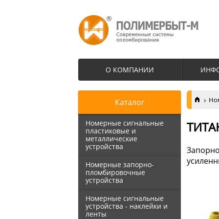
О КОМПАНИИ
ИНФ
Но
Каталог
Номерные сигнальные
ТИТА
пластиковые и
металлические
устройства
Запорно
усиленн
Номерные запорно-
пломбировочные
устройства
Номерные сигнальные
устройства - наклейки и
ленты