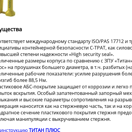
ущества
ответствует международному стандарту ISO/PAS 17712 и
ициативы контейнерной безопасности С-ТРАТ, как силов
высшей степени надежности «High security seal».
еличенные размеры корпуса по сравнению с ЗПУ «Титан»
с» на проушинах большего диаметра, в т.ч. разбитых (на
личенные рабочие показатели: усилие разрушения более 1
изгиб более 88,5 Нм.
астиковое АБС-покрытие защищает от коррозии и легко 
пыток вскрытия. Особый запатентованный запорный мех
мыкания и высокие параметры сопротивления на разрыв
ерация наносится как на стержневую часть, так и на кор
адратное сечение пластикового покрытия стержня пред
ключая манипуляции с выкручиванием стержня.
 инструкцию
ТИТАН ПЛЮС