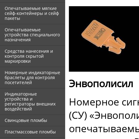
Опечатываемые мягкие
сейф-контейнеры и сейф
пакеты
Опечатываемые
устройства специального
назначения
Средства нанесения и
контроля скрытой
маркировки
Номерные индикаторные
браслеты для контроля
Энвополисил
посетителей
Индикаторные
Номерное сиг
устройства и
регистраторы внешних
воздействий
(СУ) «Энвопол
Свинцовые пломбы
опечатываемы
Пластмассовые пломбы