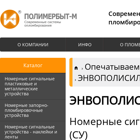
Cовремен
пломбиро
О КОМПАНИИ
ИНФО
О ПЛОМ
Опечатываемы
Каталог
ЭНВОПОЛИСИЛ
Номерные сигнальные
пластиковые и
металлические
устройства
ЭНВОПОЛИС
Номерные запорно-
пломбировочные
устройства
Номерные сиг
Номерные сигнальные
(СУ)
устройства - наклейки и
ленты