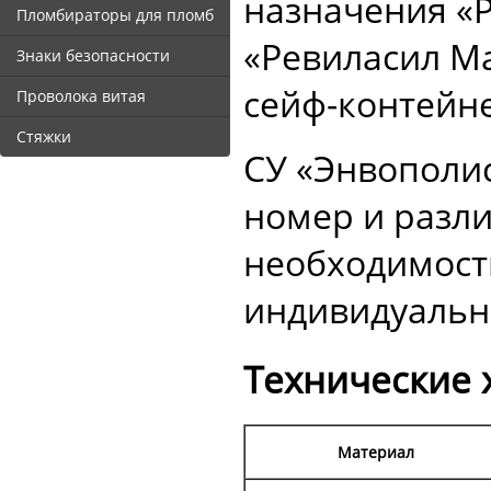
назначения «Р
Пломбираторы для пломб
«Ревиласил Ма
Знаки безопасности
сейф-контейн
Проволока витая
Стяжки
СУ «Энвополи
номер и разли
необходимост
индивидуальн
Технические 
Материал