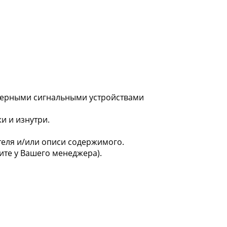
мерными сигнальными устройствами
 и изнутри.
теля и/или описи содержимого.
те у Вашего менеджера).