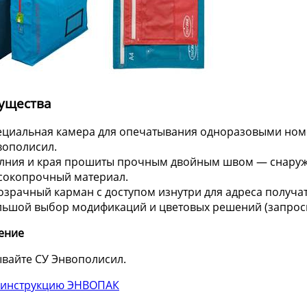
ущества
ециальная камера для опечатывания одноразовыми но
вополисил.
лния и края прошиты прочным двойным швом — снаружи
сокопрочный материал.
зрачный карман с доступом изнутри для адреса получа
льшой выбор модификаций и цветовых решений (запроси
ение
вайте СУ Энвополисил.
 инструкцию ЭНВОПАК