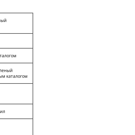
ный
аталогом
еленый
ным каталогом
сил