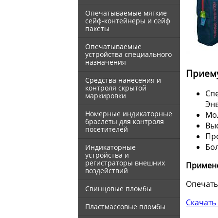
Опечатываемые мягкие
сейф-контейнеры и сейф
пакеты
Опечатываемые
устройства специального
назначения
Прием
Средства нанесения и
контроля скрытой
Сп
маркировки
Эн
Номерные индикаторные
Мо
браслеты для контроля
Вы
посетителей
Про
Бо
Индикаторные
устройства и
регистраторы внешних
Примен
воздействий
Опечаты
Свинцовые пломбы
Скачать
Пластмассовые пломбы