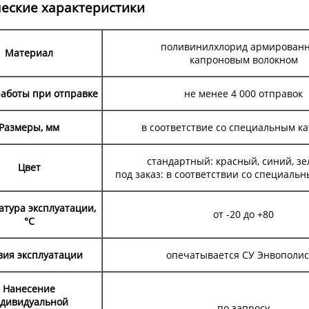
еские характеристики
поливинилхлорид армирован
Материал
капроновым волокном
работы при отправке
не менее 4 000 отправок
Размеры, мм
в соответствие со специальным к
стандартный: красный, синий, з
Цвет
под заказ: в соответствии со специаль
тура эксплуатации,
от -20 до +80
°С
вия эксплуатации
опечатывается СУ Энвополи
Нанесение
дивидуальной
по запросу