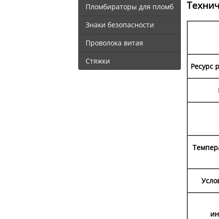
Технич
Пломбираторы для пломб
Знаки безопасности
Проволока витая
Стяжки
Ресурс 
Темпера
Усло
ин