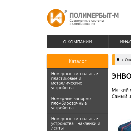
О КОМПАНИИ
ИНФ
Оп
Каталог
Номерные сигнальные
ЭНВ
пластиковые и
металлические
устройства
Мягкий 
Самый ш
Номерные запорно-
пломбировочные
устройства
Номерные сигнальные
устройства - наклейки и
ленты