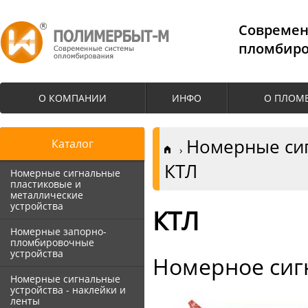
Cовремен
пломбиро
О КОМПАНИИ
ИНФО
О ПЛОМ
Номерные сиг
Каталог
КТЛ
Номерные сигнальные
пластиковые и
металлические
устройства
КТЛ
Номерные запорно-
пломбировочные
устройства
Номерное сиг
Номерные сигнальные
устройства - наклейки и
ленты