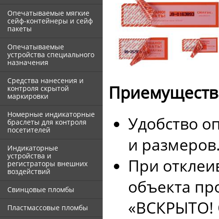
Опечатываемые мягкие
сейф-контейнеры и сейф
пакеты
Опечатываемые
устройства специального
назначения
Средства нанесения и
Приемуществ
контроля скрытой
маркировки
Номерные индикаторные
Удобство о
браслеты для контроля
посетителей
и размеров
Индикаторные
устройства и
При отклеи
регистраторы внешних
воздействий
объекта пр
Свинцовые пломбы
«ВСКРЫТО! 
Пластмассовые пломбы