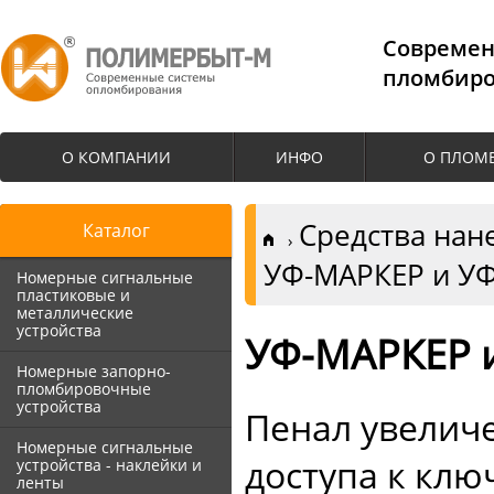
Cовремен
пломбиро
О КОМПАНИИ
ИНФО
О ПЛОМ
Средства нан
Каталог
УФ-МАРКЕР и У
Номерные сигнальные
пластиковые и
металлические
устройства
УФ-МАРКЕР 
Номерные запорно-
пломбировочные
устройства
Пенал увелич
Номерные сигнальные
доступа к клю
устройства - наклейки и
ленты