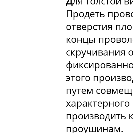
Д
ля толстой в
Продеть пров
отверстия пло
концы проволо
скручивания о
фиксированно
этого произв
путем совмещ
характерного
производить 
проушинам.