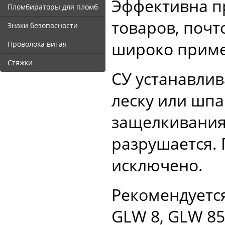
Эффективна п
Пломбираторы для пломб
товаров, почт
Знаки безопасности
широко приме
Проволока витая
Стяжки
СУ устанавлив
леску или шпаг
защелкивания
разрушается.
исключено.
Рекомендуетс
GLW 8, GLW 85 