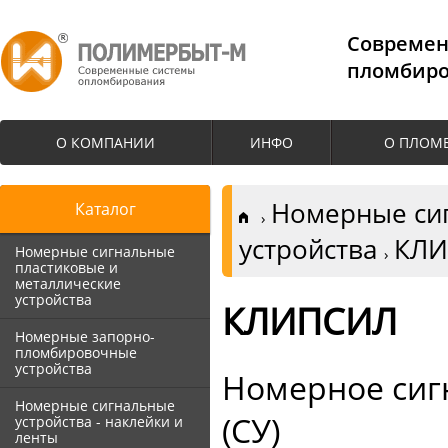
Cовремен
пломбиро
О КОМПАНИИ
ИНФО
О ПЛОМ
Номерные сиг
Каталог
устройства
КЛ
Номерные сигнальные
пластиковые и
металлические
устройства
КЛИПСИЛ
Номерные запорно-
пломбировочные
устройства
Номерное сиг
Номерные сигнальные
(СУ)
устройства - наклейки и
ленты