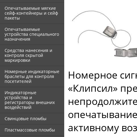
Опечатываемые мягкие
сейф-контейнеры и сейф
пакеты
Опечатываемые
устройства специального
назначения
Средства нанесения и
контроля скрытой
маркировки
Номерное сиг
Номерные индикаторные
браслеты для контроля
посетителей
«Клипсил» пре
Индикаторные
устройства и
непродолжите
регистраторы внешних
воздействий
опечатывание)
Свинцовые пломбы
активному воз
Пластмассовые пломбы