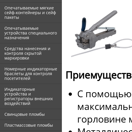
Опечатываемые мягкие
сейф-контейнеры и сейф
пакеты
Опечатываемые
устройства специального
назначения
Средства нанесения и
контроля скрытой
маркировки
Номерные индикаторные
Приемуществ
браслеты для контроля
посетителей
Индикаторные
С помощью 
устройства и
регистраторы внешних
максимальн
воздействий
Свинцовые пломбы
горловине 
Пластмассовые пломбы
Металличес