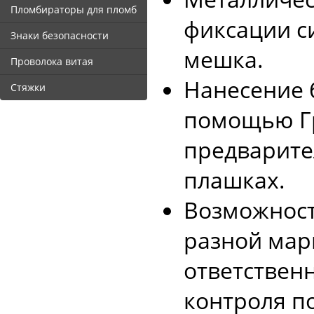
Пломбираторы для пломб
фиксации с
Знаки безопасности
мешка.
Проволока витая
Нанесение 
Стяжки
помощью Гр
предвари­т
плашках.
Возможност
разной мар
ответствен
контроля п