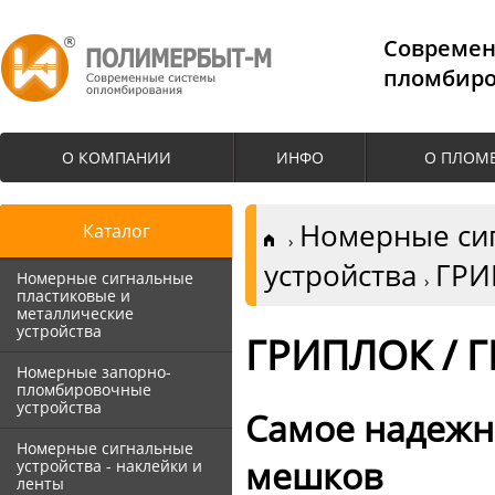
Cовремен
пломбиро
О КОМПАНИИ
ИНФО
О ПЛОМ
Номерные сиг
Каталог
устройства
ГРИ
Номерные сигнальные
пластиковые и
металлические
устройства
ГРИПЛОК / 
Номерные запорно-
пломбировочные
устройства
Самое надежн
Номерные сигнальные
мешков
устройства - наклейки и
ленты