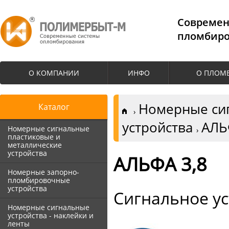
Cовремен
пломбиро
О КОМПАНИИ
ИНФО
О ПЛОМ
Номерные сиг
Каталог
устройства
АЛЬ
Номерные сигнальные
пластиковые и
металлические
устройства
АЛЬФА 3,8
Номерные запорно-
пломбировочные
устройства
Сигнальное ус
Номерные сигнальные
устройства - наклейки и
ленты