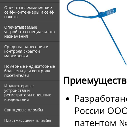
Опечатываемые мягкие
сейф-контейнеры и сейф
пакеты
Опечатываемые
устройства специального
назначения
Средства нанесения и
контроля скрытой
маркировки
Номерные индикаторные
браслеты для контроля
посетителей
Приемуществ
Индикаторные
устройства и
регистраторы внешних
Разработано
воздействий
России ООО
Свинцовые пломбы
патентом №
Пластмассовые пломбы