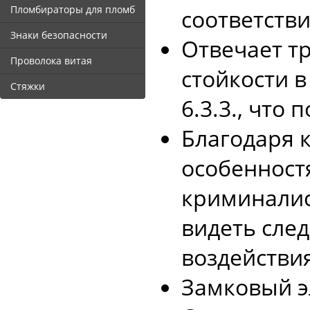
Пломбираторы для пломб
соответстви
Знаки безопасности
Отвечает т
Проволока витая
стойкости в
Стяжки
6.3.3., что
Благодаря 
особеннос
криминалис
видеть сле
воздействия
Замковый эл