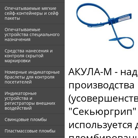
Опечатываемые мягкие
сейф-контейнеры и сейф
пакеты
Опечатываемые
устройства специального
назначения
Средства нанесения и
контроля скрытой
маркировки
АКУЛА-М - на
Номерные индикаторные
браслеты для контроля
производства
посетителей
Индикаторные
(усовершенст
устройства и
регистраторы внешних
"Секьюргрип" 
воздействий
Свинцовые пломбы
используется 
Пластмассовые пломбы
пломбировани