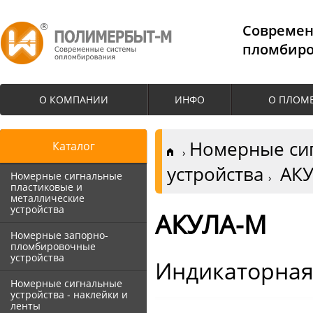
Cовремен
пломбиро
О КОМПАНИИ
ИНФО
О ПЛОМ
Номерные сиг
Каталог
устройства
АКУ
Номерные сигнальные
пластиковые и
металлические
устройства
АКУЛА-М
Номерные запорно-
пломбировочные
устройства
Индикаторная
Номерные сигнальные
устройства - наклейки и
ленты