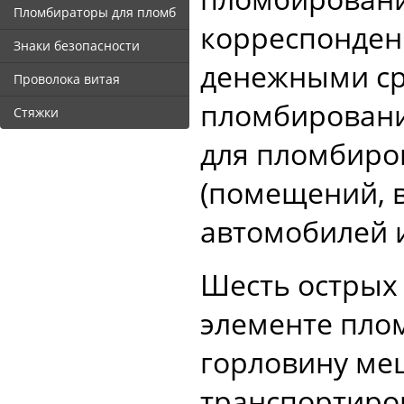
Пломбираторы для пломб
корреспонден
Знаки безопасности
денежными ср
Проволока витая
пломбировани
Стяжки
для пломбиро
(помещений, в
автомобилей и 
Шесть острых 
элементе пло
горловину ме
транспортиро