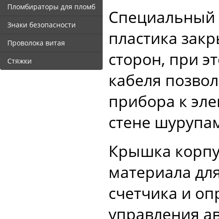
Пломбираторы для пломб
Специальный 
Знаки безопасности
пластика закр
Проволока витая
сторон, при э
Стяжки
кабеля позво
прибора к эле
стене шурупам
Крышка корпу
материала дл
счетчика и о
управления а