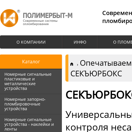
Cовремен
пломбиро
О КОМПАНИИ
ИНФО
О ПЛОМ
Опечатываемы
Каталог
СЕКЪЮРБОКС
Номерные сигнальные
пластиковые и
металлические
устройства
СЕКЪЮРБОК
Номерные запорно-
пломбировочные
устройства
Универсальны
Номерные сигнальные
контроля нес
устройства - наклейки и
ленты