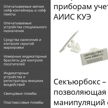
приборам учет
Опечатываемые мягкие
сейф-контейнеры и сейф
АИИС КУЭ
пакеты
Опечатываемые
устройства специального
назначения
Средства нанесения и
контроля скрытой
маркировки
Номерные индикаторные
браслеты для контроля
посетителей
Индикаторные
устройства и
Секъюрбокс –
регистраторы внешних
воздействий
позволяющая 
Свинцовые пломбы
манипуляций 
Пластмассовые пломбы