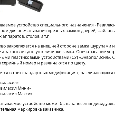
ваемое устройство специального назначения «Ревилас
твом для опечатывания врезных замков дверей, файловы
 аппаратов, столов и т.п.
тво закрепляется на внешней стороне замка шурупами и
ии закрывает доступ к личинке замка. Опечатывание ус
ными пластиковыми устройствами (СУ) «Энвополисил». 
 серийный номер и различаются по цвету.
ется в трех стандартных модификациях, различающихся
евиласил»
евиласил Мини»
евиласил Макси»
атываемое устройство может быть нанесен индивидуал
тельная маркировка заказчика.