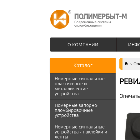
О КОМПАНИИ
ИНФ
Оп
Каталог
Номерные сигнальные
РЕВИ
пластиковые и
металлические
устройства
Опечаты
Номерные запорно-
пломбировочные
устройства
Номерные сигнальные
устройства - наклейки и
ленты