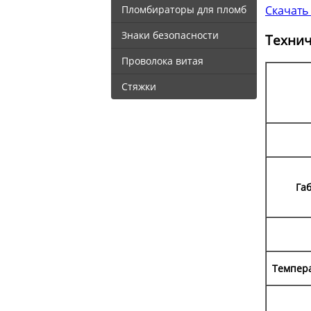
Пломбираторы для пломб
Скачать
Знаки безопасности
Технич
Проволока витая
Стяжки
Га
Темпера