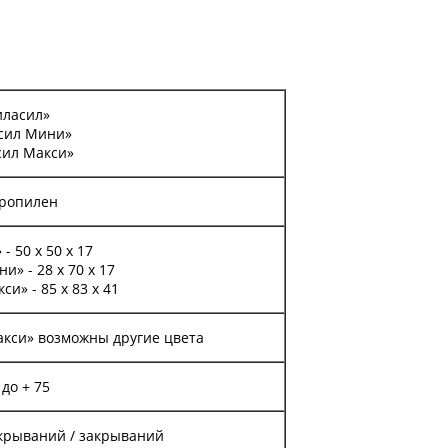
иласил»
сил Мини»
сил Макси»
ропилен
- 50 х 50 х 17
и» - 28 х 70 х 17
и» - 85 х 83 х 41
акси» возможны другие цвета
 до + 75
ткрываний / закрываний