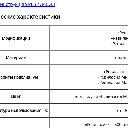
 инструкцию РЕВИЛАСИЛ
еские характеристики
«Рев
Модификации
«Ревила
«Ревила
Материал
полип
«Ревиласил» 
бариты изделия, мм
«Ревиласил Мин
«Ревиласил Макс
Цвет
черный, для «Ревиласил М
тура использования, °С
от - 5
«Ревиласил»- 2500 о