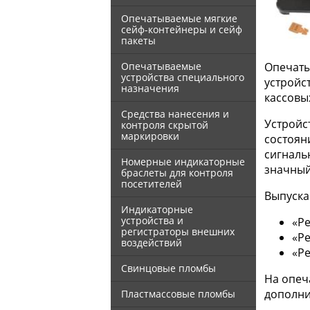
Опечатываемые мягкие
сейф-контейнеры и сейф
пакеты
Опечатываемые
Опечаты
устройства специального
устройс
назначения
кассовых
Средства нанесения и
Устройс
контроля скрытой
маркировки
состоян
сигналь
Номерные индикаторные
значный
браслеты для контроля
посетителей
Выпуска
Индикаторные
устройства и
«Р
регистраторы внешних
«Р
воздействий
«Р
Свинцовые пломбы
На опеч
дополни
Пластмассовые пломбы