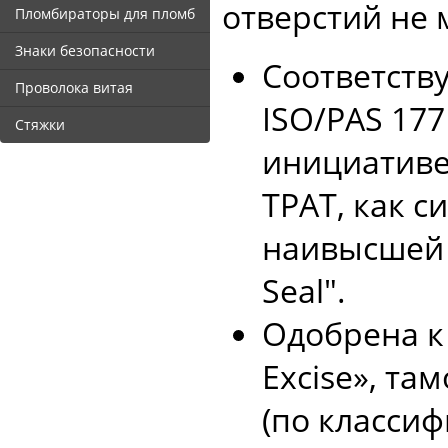
отверстий не 
Пломбираторы для пломб
Знаки безопасности
Соответств
Проволока витая
ISO/PAS 17
Стяжки
инициативе
TPAT, как 
наивысшей 
Seal".
Одобрена к
Excise», та
(по класси