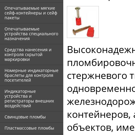
Опечатываемые мягкие
сейф-контейнеры и сейф
пакеты
Опечатываемые
устройства специального
назначения
Высоконадежн
Средства нанесения и
контроля скрытой
пломбировочно
маркировки
Номерные индикаторные
стержневого т
браслеты для контроля
посетителей
одновременно
Индикаторные
устройства и
железнодорож
регистраторы внешних
воздействий
контейнеров, 
Свинцовые пломбы
объектов, им
Пластмассовые пломбы