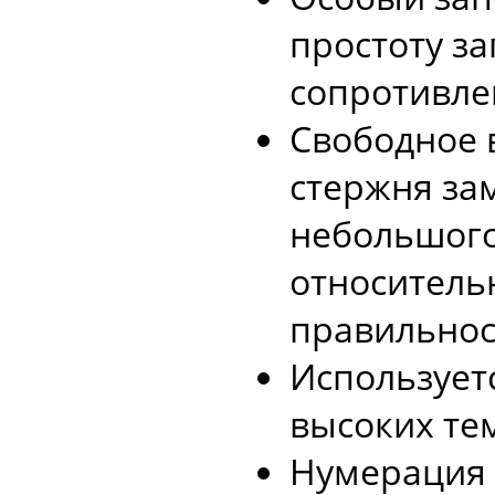
простоту з
сопротивле
Свободное 
стержня за
небольшого
относитель
правильнос
Используетс
высоких те
Нумерация 