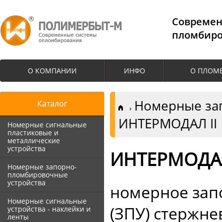
Cовремен
пломбиро
О КОМПАНИИ
ИНФО
О ПЛОМ
Номерные за
Каталог
ИНТЕРМОДАЛ II
Номерные сигнальные
пластиковые и
металлические
устройства
ИНТЕРМОДАЛ
Номерные запорно-
пломбировочные
устройства
номерное зап
Номерные сигнальные
(ЗПУ) стержне
устройства - наклейки и
ленты